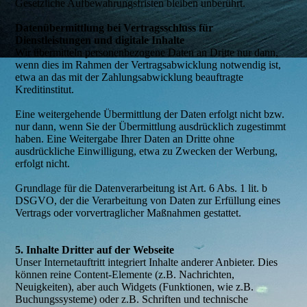
Gesetzliche Aufbewahrungsfristen bleiben unberührt.
Datenübermittlung bei Vertragsschluss für
Dienstleistungen und digitale Inhalte
Wir übermitteln personenbezogene Daten an Dritte nur dann,
wenn dies im Rahmen der Vertragsabwicklung notwendig ist,
etwa an das mit der Zahlungsabwicklung beauftragte
Kreditinstitut.
Eine weitergehende Übermittlung der Daten erfolgt nicht bzw.
nur dann, wenn Sie der Übermittlung ausdrücklich zugestimmt
haben. Eine Weitergabe Ihrer Daten an Dritte ohne
ausdrückliche Einwilligung, etwa zu Zwecken der Werbung,
erfolgt nicht.
Grundlage für die Datenverarbeitung ist Art. 6 Abs. 1 lit. b
DSGVO, der die Verarbeitung von Daten zur Erfüllung eines
Vertrags oder vorvertraglicher Maßnahmen gestattet.
5. Inhalte Dritter auf der Webseite
Unser Internetauftritt integriert Inhalte anderer Anbieter. Dies
können reine Content-Elemente (z.B. Nachrichten,
Neuigkeiten), aber auch Widgets (Funktionen, wie z.B.
Buchungssysteme) oder z.B. Schriften und technische