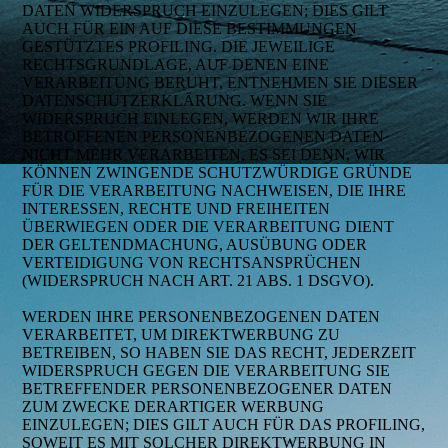
DATEN WIDERSPRUCH EINZULEGEN; DIES GILT
AUCH FÜR EIN AUF DIESE BESTIMMUNGEN
GESTÜTZTES PROFILING. DIE JEWEILIGE
RECHTSGRUNDLAGE, AUF DENEN EINE
VERARBEITUNG BERUHT, ENTNEHMEN SIE DIESER
DATENSCHUTZERKLÄRUNG. WENN SIE
WIDERSPRUCH EINLEGEN, WERDEN WIR IHRE
BETROFFENEN PERSONENBEZOGENEN DATEN
NICHT MEHR VERARBEITEN, ES SEI DENN, WIR
KÖNNEN ZWINGENDE SCHUTZWÜRDIGE GRÜNDE
FÜR DIE VERARBEITUNG NACHWEISEN, DIE IHRE
INTERESSEN, RECHTE UND FREIHEITEN
ÜBERWIEGEN ODER DIE VERARBEITUNG DIENT
DER GELTENDMACHUNG, AUSÜBUNG ODER
VERTEIDIGUNG VON RECHTSANSPRÜCHEN
(WIDERSPRUCH NACH ART. 21 ABS. 1 DSGVO).
WERDEN IHRE PERSONENBEZOGENEN DATEN
VERARBEITET, UM DIREKTWERBUNG ZU
BETREIBEN, SO HABEN SIE DAS RECHT, JEDERZEIT
WIDERSPRUCH GEGEN DIE VERARBEITUNG SIE
BETREFFENDER PERSONENBEZOGENER DATEN
ZUM ZWECKE DERARTIGER WERBUNG
EINZULEGEN; DIES GILT AUCH FÜR DAS PROFILING,
SOWEIT ES MIT SOLCHER DIREKTWERBUNG IN