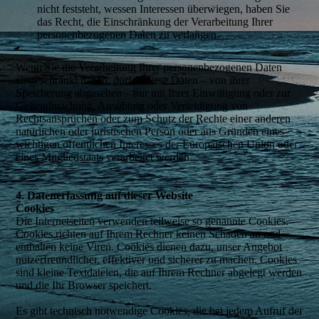
nicht feststeht, wessen Interessen überwiegen, haben Sie
das Recht, die Einschränkung der Verarbeitung Ihrer
personenbezogenen Daten zu verlangen.
Wenn Sie die Verarbeitung Ihrer personenbezogenen Daten
eingeschränkt haben, dürfen diese Daten – von ihrer
Speicherung abgesehen – nur mit Ihrer Einwilligung oder zur
Geltendmachung, Ausübung oder Verteidigung von
Rechtsansprüchen oder zum Schutz der Rechte einer anderen
natürlichen oder juristischen Person oder aus Gründen eines
wichtigen öffentlichen Interesses der Europäischen Union oder
eines Mitgliedstaats verarbeitet werden.
4. Datenerfassung auf dieser Website
Cookies
Die Internetseiten verwenden teilweise so genannte Cookies.
Cookies richten auf Ihrem Rechner keinen Schaden an und
enthalten keine Viren. Cookies dienen dazu, unser Angebot
nutzerfreundlicher, effektiver und sicherer zu machen. Cookies
sind kleine Textdateien, die auf Ihrem Rechner abgelegt werden
und die Ihr Browser speichert.
Es gibt technisch notwendige Cookies, die bei jedem Aufruf der