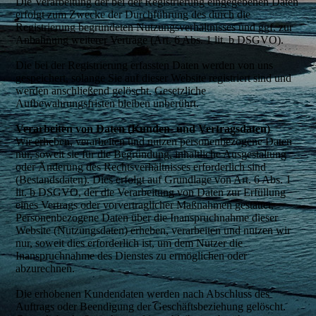
Die Verarbeitung der bei der Registrierung eingegebenen Daten
erfolgt zum Zwecke der Durchführung des durch die
Registrierung begründeten Nutzungsverhältnisses und ggf. zur
Anbahnung weiterer Verträge (Art. 6 Abs. 1 lit. b DSGVO).
Die bei der Registrierung erfassten Daten werden von uns
gespeichert, solange Sie auf dieser Website registriert sind und
werden anschließend gelöscht. Gesetzliche
Aufbewahrungsfristen bleiben unberührt.
Verarbeiten von Daten (Kunden- und Vertragsdaten)
Wir erheben, verarbeiten und nutzen personenbezogene Daten
nur, soweit sie für die Begründung, inhaltliche Ausgestaltung
oder Änderung des Rechtsverhältnisses erforderlich sind
(Bestandsdaten). Dies erfolgt auf Grundlage von Art. 6 Abs. 1
lit. b DSGVO, der die Verarbeitung von Daten zur Erfüllung
eines Vertrags oder vorvertraglicher Maßnahmen gestattet.
Personenbezogene Daten über die Inanspruchnahme dieser
Website (Nutzungsdaten) erheben, verarbeiten und nutzen wir
nur, soweit dies erforderlich ist, um dem Nutzer die
Inanspruchnahme des Dienstes zu ermöglichen oder
abzurechnen.
Die erhobenen Kundendaten werden nach Abschluss des
Auftrags oder Beendigung der Geschäftsbeziehung gelöscht.