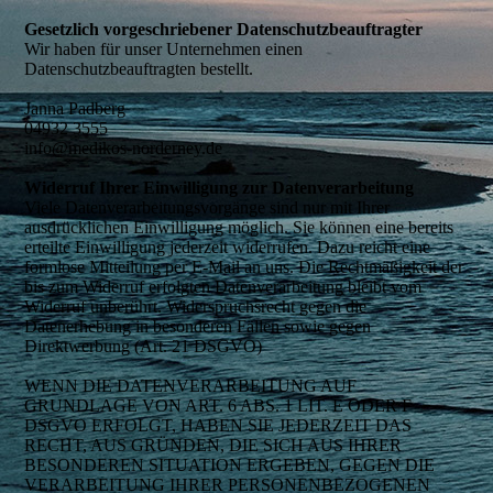
Gesetzlich vorgeschriebener Datenschutzbeauftragter
Wir haben für unser Unternehmen einen
Datenschutzbeauftragten bestellt.
Janna Padberg
04932 3555
info@medikos-norderney.de
Widerruf Ihrer Einwilligung zur Datenverarbeitung
Viele Datenverarbeitungsvorgänge sind nur mit Ihrer
ausdrücklichen Einwilligung möglich. Sie können eine bereits
erteilte Einwilligung jederzeit widerrufen. Dazu reicht eine
formlose Mitteilung per E-Mail an uns. Die Rechtmäßigkeit der
bis zum Widerruf erfolgten Datenverarbeitung bleibt vom
Widerruf unberührt. Widerspruchsrecht gegen die
Datenerhebung in besonderen Fällen sowie gegen
Direktwerbung (Art. 21 DSGVO)
WENN DIE DATENVERARBEITUNG AUF
GRUNDLAGE VON ART. 6 ABS. 1 LIT. E ODER F
DSGVO ERFOLGT, HABEN SIE JEDERZEIT DAS
RECHT, AUS GRÜNDEN, DIE SICH AUS IHRER
BESONDEREN SITUATION ERGEBEN, GEGEN DIE
VERARBEITUNG IHRER PERSONENBEZOGENEN