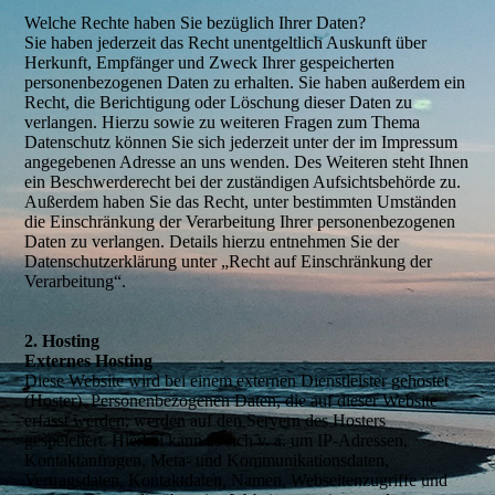
Welche Rechte haben Sie bezüglich Ihrer Daten?
Sie haben jederzeit das Recht unentgeltlich Auskunft über
Herkunft, Empfänger und Zweck Ihrer gespeicherten
personenbezogenen Daten zu erhalten. Sie haben außerdem ein
Recht, die Berichtigung oder Löschung dieser Daten zu
verlangen. Hierzu sowie zu weiteren Fragen zum Thema
Datenschutz können Sie sich jederzeit unter der im Impressum
angegebenen Adresse an uns wenden. Des Weiteren steht Ihnen
ein Beschwerderecht bei der zuständigen Aufsichtsbehörde zu.
Außerdem haben Sie das Recht, unter bestimmten Umständen
die Einschränkung der Verarbeitung Ihrer personenbezogenen
Daten zu verlangen. Details hierzu entnehmen Sie der
Datenschutzerklärung unter „Recht auf Einschränkung der
Verarbeitung“.
2. Hosting
Externes Hosting
Diese Website wird bei einem externen Dienstleister gehostet
(Hoster). Personenbezogenen Daten, die auf dieser Website
erfasst werden, werden auf den Servern des Hosters
gespeichert. Hierbei kann es sich v. a. um IP-Adressen,
Kontaktanfragen, Meta- und Kommunikationsdaten,
Vertragsdaten, Kontaktdaten, Namen, Webseitenzugriffe und