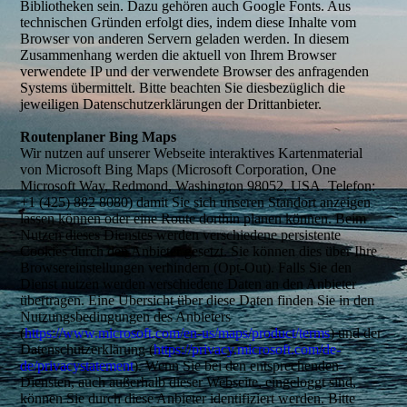
Bibliotheken sein. Dazu gehören auch Google Fonts. Aus
technischen Gründen erfolgt dies, indem diese Inhalte vom
Browser von anderen Servern geladen werden. In diesem
Zusammenhang werden die aktuell von Ihrem Browser
verwendete IP und der verwendete Browser des anfragenden
Systems übermittelt. Bitte beachten Sie diesbezüglich die
jeweiligen Datenschutzerklärungen der Drittanbieter.
Routenplaner Bing Maps
Wir nutzen auf unserer Webseite interaktives Kartenmaterial
von Microsoft Bing Maps (Microsoft Corporation, One
Microsoft Way, Redmond, Washington 98052, USA. Telefon:
+1 (425) 882 8080) damit Sie sich unseren Standort anzeigen
lassen können oder eine Route dorthin planen können. Beim
Nutzen dieses Dienstes werden verschiedene persistente
Cookies durch den Anbieter gesetzt. Sie können dies über Ihre
Browsereinstellungen verhindern (Opt-Out). Falls Sie den
Dienst nutzen werden verschiedene Daten an den Anbieter
übertragen. Eine Übersicht über diese Daten finden Sie in den
Nutzungsbedingungen des Anbieters
(
https://www.microsoft.com/en-us/maps/product/terms
) und der
Datenschutzerklärung (
https://privacy.microsoft.com/de-
de/privacystatement
). Wenn Sie bei den entsprechenden
Diensten, auch außerhalb dieser Webseite, eingeloggt sind,
können Sie durch diese Anbieter identifiziert werden. Bitte