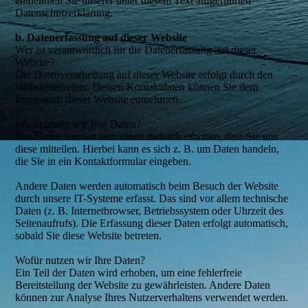
entnehmen Sie unserer unter diesem Text aufgeführten
Datenschutzerklärung.
b. Datenerfassung auf dieser Website
Wer ist verantwortlich für die Datenerfassung auf dieser
Website?
Die Datenverarbeitung auf dieser Website erfolgt durch den
Websitebetreiber. Dessen Kontaktdaten können Sie dem
Impressum dieser Website entnehmen.
Wie erfassen wir Ihre Daten?
Ihre Daten werden zum einen dadurch erhoben, dass Sie uns
diese mitteilen. Hierbei kann es sich z. B. um Daten handeln,
die Sie in ein Kontaktformular eingeben.
Andere Daten werden automatisch beim Besuch der Website
durch unsere IT-Systeme erfasst. Das sind vor allem technische
Daten (z. B. Internetbrowser, Betriebssystem oder Uhrzeit des
Seitenaufrufs). Die Erfassung dieser Daten erfolgt automatisch,
sobald Sie diese Website betreten.
Wofür nutzen wir Ihre Daten?
Ein Teil der Daten wird erhoben, um eine fehlerfreie
Bereitstellung der Website zu gewährleisten. Andere Daten
können zur Analyse Ihres Nutzerverhaltens verwendet werden.