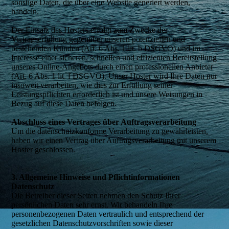
sonstige Daten, die über eine Website generiert werden,
handeln.
Der Einsatz des Hosters erfolgt zum Zwecke der
Vertragserfüllung gegenüber unseren potenziellen und
bestehenden Kunden (Art. 6 Abs. 1 lit. b DSGVO) und im
Interesse einer sicheren, schnellen und effizienten Bereitstellung
unseres Online-Angebots durch einen professionellen Anbieter
(Art. 6 Abs. 1 lit. f DSGVO). Unser Hoster wird Ihre Daten nur
insoweit verarbeiten, wie dies zur Erfüllung seiner
Leistungspflichten erforderlich ist und unsere Weisungen in
Bezug auf diese Daten befolgen.
Abschluss eines Vertrages über Auftragsverarbeitung
Um die datenschutzkonforme Verarbeitung zu gewährleisten,
haben wir einen Vertrag über Auftragsverarbeitung mit unserem
Hoster geschlossen.
3. Allgemeine Hinweise und Pflicht­informationen
Datenschutz
Die Betreiber dieser Seiten nehmen den Schutz Ihrer
persönlichen Daten sehr ernst. Wir behandeln Ihre
personenbezogenen Daten vertraulich und entsprechend der
gesetzlichen Datenschutzvorschriften sowie dieser