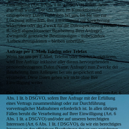
Einwilligung (Art. 6 Abs. 1 lit. a DSGVO) sofern diese
abgefragt wurde. Die von Ihnen im Kontaktformular
eingegebenen Daten verbleiben bei uns, bis Sie uns zur
Löschung auffordern, Ihre Einwilligung zur Speicherung
widerrufen oder der Zweck für die Datenspeicherung entfällt (z.
B. nach abgeschlossener Bearbeitung Ihrer Anfrage).
Zwingende gesetzliche Bestimmungen – insbesondere
Aufbewahrungsfristen – bleiben unberührt.
Anfrage per E-Mail, Telefon oder Telefax
Wenn Sie uns per E-Mail, Telefon oder Telefax kontaktieren,
wird Ihre Anfrage inklusive aller daraus hervorgehenden
personenbezogenen Daten (Name, Anfrage) zum Zwecke der
Bearbeitung Ihres Anliegens bei uns gespeichert und
verarbeitet. Diese Daten geben wir nicht ohne Ihre
Einwilligung weiter.
Die Verarbeitung dieser Daten erfolgt auf Grundlage von Art. 6
Abs. 1 lit. b DSGVO, sofern Ihre Anfrage mit der Erfüllung
eines Vertrags zusammenhängt oder zur Durchführung
vorvertraglicher Maßnahmen erforderlich ist. In allen übrigen
Fällen beruht die Verarbeitung auf Ihrer Einwilligung (Art. 6
Abs. 1 lit. a DSGVO) und/oder auf unseren berechtigten
Interessen (Art. 6 Abs. 1 lit. f DSGVO), da wir ein berechtigtes