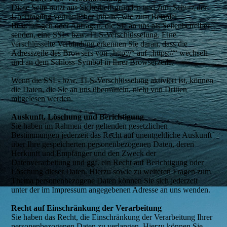
Diese Seite nutzt aus Sicherheitsgründen und zum Schutz der
Übertragung vertraulicher Inhalte, wie zum Beispiel
Bestellungen oder Anfragen, die Sie an uns als Seitenbetreiber
senden, eine SSL- bzw. TLS-Verschlüsselung. Eine
verschlüsselte Verbindung erkennen Sie daran, dass die
Adresszeile des Browsers von „http://“ auf „https://“ wechselt
und an dem Schloss-Symbol in Ihrer Browserzeile.
Wenn die SSL- bzw. TLS-Verschlüsselung aktiviert ist, können
die Daten, die Sie an uns übermitteln, nicht von Dritten
mitgelesen werden.
Auskunft, Löschung und Berichtigung
Sie haben im Rahmen der geltenden gesetzlichen
Bestimmungen jederzeit das Recht auf unentgeltliche Auskunft
über Ihre gespeicherten personenbezogenen Daten, deren
Herkunft und Empfänger und den Zweck der
Datenverarbeitung und ggf. ein Recht auf Berichtigung oder
Löschung dieser Daten. Hierzu sowie zu weiteren Fragen zum
Thema personenbezogene Daten können Sie sich jederzeit
unter der im Impressum angegebenen Adresse an uns wenden.
Recht auf Einschränkung der Verarbeitung
Sie haben das Recht, die Einschränkung der Verarbeitung Ihrer
personenbezogenen Daten zu verlangen. Hierzu können Sie