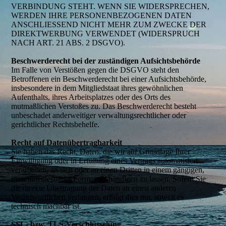
VERBINDUNG STEHT. WENN SIE WIDERSPRECHEN,
WERDEN IHRE PERSONENBEZOGENEN DATEN
ANSCHLIESSEND NICHT MEHR ZUM ZWECKE DER
DIREKTWERBUNG VERWENDET (WIDERSPRUCH
NACH ART. 21 ABS. 2 DSGVO).
Beschwerderecht bei der zuständigen Aufsichtsbehörde
Im Falle von Verstößen gegen die DSGVO steht den
Betroffenen ein Beschwerderecht bei einer Aufsichtsbehörde,
insbesondere in dem Mitgliedstaat ihres gewöhnlichen
Aufenthalts, ihres Arbeitsplatzes oder des Orts des
mutmaßlichen Verstoßes zu. Das Beschwerderecht besteht
unbeschadet anderweitiger verwaltungsrechtlicher oder
gerichtlicher Rechtsbehelfe.
Recht auf Datenübertragbarkeit
Sie haben das Recht, Daten, die wir auf Grundlage Ihrer
Einwilligung oder in Erfüllung eines Vertrags automatisiert
verarbeiten, an sich oder an einen Dritten in einem gängigen,
maschinenlesbaren Format aushändigen zu lassen. Sofern Sie
die direkte Übertragung der Daten an einen anderen
Verantwortlichen verlangen, erfolgt dies nur, soweit es
technisch machbar ist.
SSL- bzw. TLS-Verschlüsselung