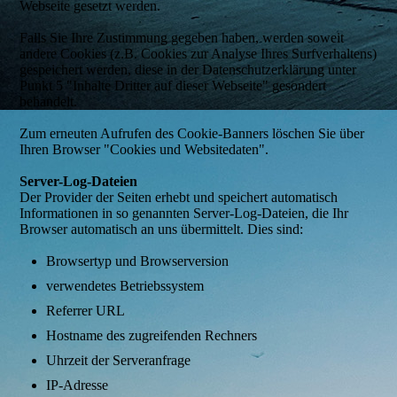
Webseite gesetzt werden.
Falls Sie Ihre Zustimmung gegeben haben, werden soweit
andere Cookies (z.B. Cookies zur Analyse Ihres Surfverhaltens)
gespeichert werden, diese in der Datenschutzerklärung unter
Punkt 5 "Inhalte Dritter auf dieser Webseite" gesondert
behandelt.
Zum erneuten Aufrufen des Cookie-Banners löschen Sie über
Ihren Browser "Cookies und Websitedaten".
Server-Log-Dateien
Der Provider der Seiten erhebt und speichert automatisch
Informationen in so genannten Server-Log-Dateien, die Ihr
Browser automatisch an uns übermittelt. Dies sind:
Browsertyp und Browserversion
verwendetes Betriebssystem
Referrer URL
Hostname des zugreifenden Rechners
Uhrzeit der Serveranfrage
IP-Adresse