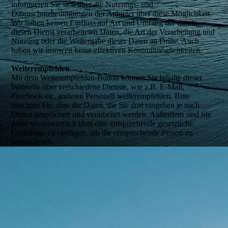
informieren Sie sich über die Nutzungs- und
Datenschutzbedingungen der Anbieter über diese Möglichkeit.
Wir haben keinen Einfluss auf Art und Umfang der durch
diesen Dienst verarbeiteten Daten, die Art der Verarbeitung und
Nutzung oder die Weitergabe dieser Daten an Dritte. Auch
haben wir insoweit keine effektiven Kontrollmöglichkeiten.
Weiterempfehlen
Mit dem Weiterempfehlen-Button können Sie Inhalte dieser
Webseite über verschiedene Dienste, wie z.B. E-Mail,
Facebook etc. anderen Personen weiterempfehlen. Bitte
beachten Sie, dass die Daten, die Sie dort eingeben je nach
Dienst gespeichert und verarbeitet werden. Außerdem sind Sie
dafür verantwortlich über eine entsprechende gesetzliche
Grundlage zu verfügen, um die entsprechende Person zu
kontaktieren.