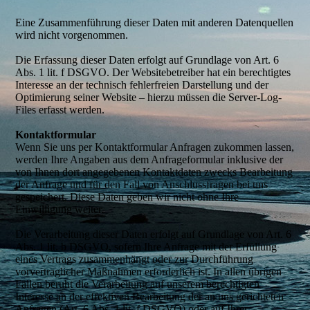
Eine Zusammenführung dieser Daten mit anderen Datenquellen
wird nicht vorgenommen.
Die Erfassung dieser Daten erfolgt auf Grundlage von Art. 6
Abs. 1 lit. f DSGVO. Der Websitebetreiber hat ein berechtigtes
Interesse an der technisch fehlerfreien Darstellung und der
Optimierung seiner Website – hierzu müssen die Server-Log-
Files erfasst werden.
Kontaktformular
Wenn Sie uns per Kontaktformular Anfragen zukommen lassen,
werden Ihre Angaben aus dem Anfrageformular inklusive der
von Ihnen dort angegebenen Kontaktdaten zwecks Bearbeitung
der Anfrage und für den Fall von Anschlussfragen bei uns
gespeichert. Diese Daten geben wir nicht ohne Ihre
Einwilligung weiter.
Die Verarbeitung dieser Daten erfolgt auf Grundlage von Art. 6
Abs. 1 lit. b DSGVO, sofern Ihre Anfrage mit der Erfüllung
eines Vertrags zusammenhängt oder zur Durchführung
vorvertraglicher Maßnahmen erforderlich ist. In allen übrigen
Fällen beruht die Verarbeitung auf unserem berechtigten
Interesse an der effektiven Bearbeitung der an uns gerichteten
Anfragen (Art. 6 Abs. 1 lit. f DSGVO) oder auf Ihrer